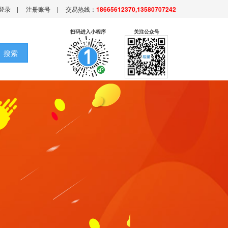
登录
|
注册账号
|
交易热线：
18665612370,13580707242
扫码进入小程序
关注公众号
搜索