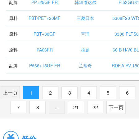
副牌
PP+25GF FR
韩华道达尔
FI52GG8
原料
PBT/PET+20MF
三菱日本
5308F20 WT
原料
PBT+30GF
宝理
3300 PLTS0
原料
PA66FR
拉题
66 B H-V0 B
副牌
PA66+15GF FR
兰蒂奇
RDF.A RV 15
上一页
1
2
3
4
5
6
7
8
...
21
22
下一页
低价