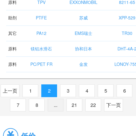
原料
TPV
EXXОNMОBIL
8211-65
助剂
PTFE
苏威
XPP-529
其它
PA12
EMS瑞士
TR30
原料
镁铝水滑石
协和日本
DHT-4A-
原料
PC/PET FR
金发
LONOY-75
上一页
1
2
3
4
5
6
7
8
...
21
22
下一页
低价