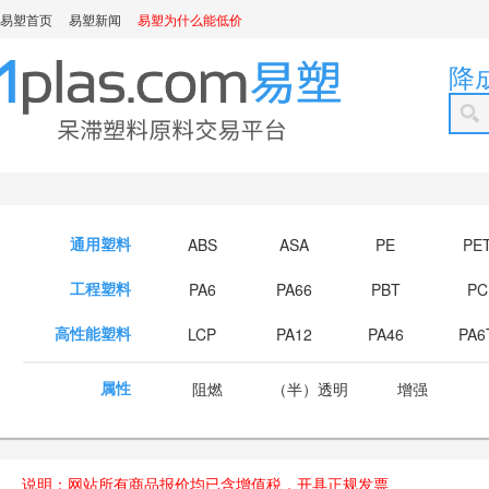
易塑首页
易塑新闻
易塑为什么能低价
降
通用塑料
ABS
ASA
PE
PE
工程塑料
PA6
PA66
PBT
PC
高性能塑料
LCP
PA12
PA46
PA6
属性
阻燃
（半）透明
增强
说明：网站所有商品报价均已含增值税，开具正规发票