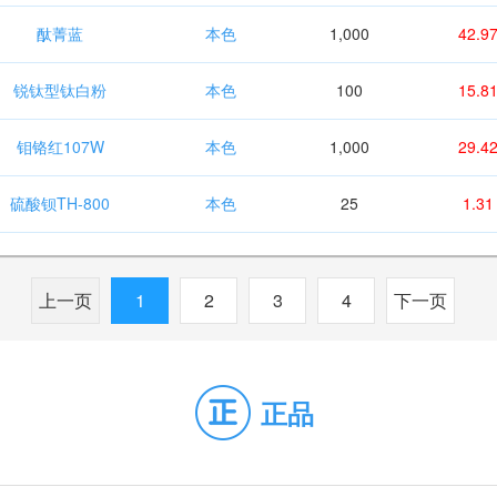
酞菁蓝
本色
1,000
42.9
锐钛型钛白粉
本色
100
15.8
钼铬红107W
本色
1,000
29.4
硫酸钡TH-800
本色
25
1.31
上一页
1
2
3
4
下一页
正品