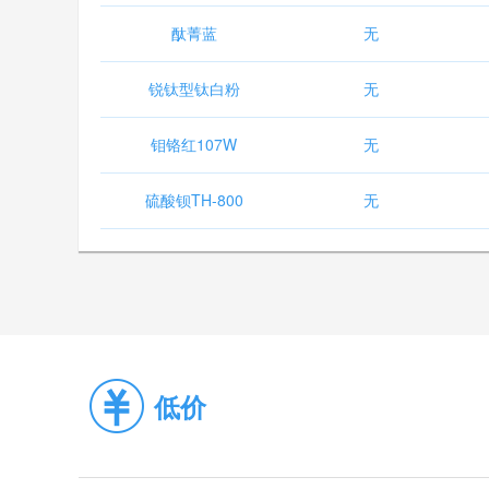
酞菁蓝
无
锐钛型钛白粉
无
钼铬红107W
无
硫酸钡TH-800
无
低价