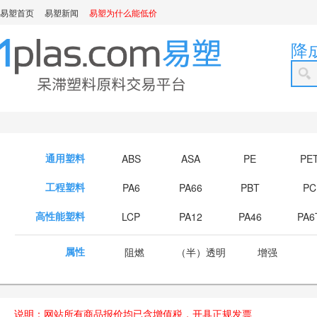
易塑首页
易塑新闻
易塑为什么能低价
降
通用塑料
ABS
ASA
PE
PE
工程塑料
PA6
PA66
PBT
PC
高性能塑料
LCP
PA12
PA46
PA6
属性
阻燃
（半）透明
增强
说明：网站所有商品报价均已含增值税，开具正规发票