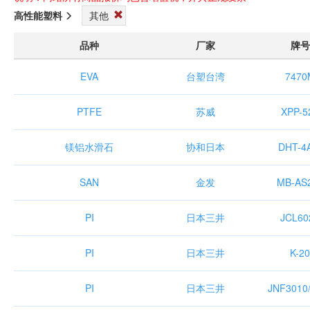
高性能塑料
其他
品种
厂家
牌号
EVA
台塑台湾
7470
PTFE
苏威
XPP-5
镁铝水滑石
协和日本
DHT-4
SAN
金发
MB-AS
PI
日本三井
JCL60
PI
日本三井
K-20
PI
日本三井
JNF3010