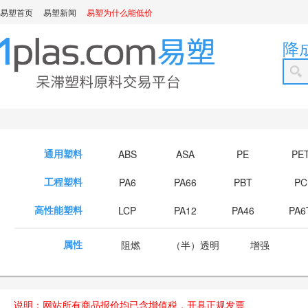
易塑首页
易塑新闻
易塑为什么能低价
降
通用塑料
ABS
ASA
PE
PE
工程塑料
PA6
PA66
PBT
PC
高性能塑料
LCP
PA12
PA46
PA6
属性
阻燃
（半）透明
增强
说明：网站所有商品报价均已含增值税，开具正规发票