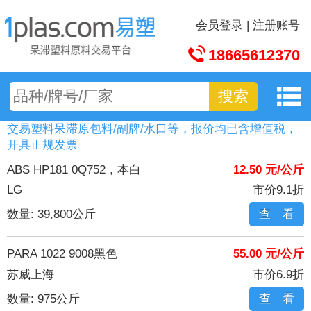
会员登录
|
注册账号
18665612370
搜索
交易塑料呆滞原包料/副牌/水口等，报价均已含增值税，
开具正规发票
ABS HP181 0Q752，本白
12.50 元/公斤
LG
市价9.1折
数量: 39,800公斤
查 看
PARA 1022 9008黑色
55.00 元/公斤
苏威上海
市价6.9折
数量: 975公斤
查 看