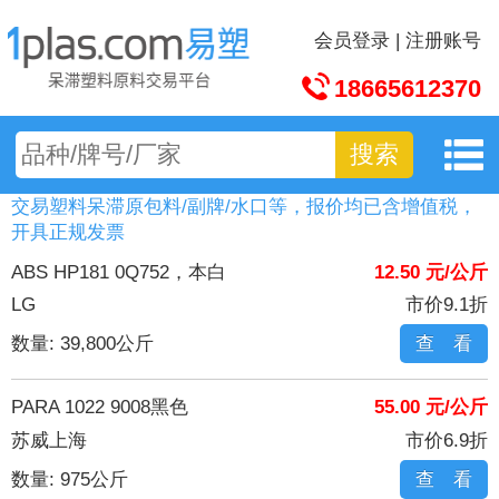
会员登录
|
注册账号
18665612370
搜索
交易塑料呆滞原包料/副牌/水口等，报价均已含增值税，
开具正规发票
ABS HP181 0Q752，本白
12.50 元/公斤
LG
市价9.1折
数量: 39,800公斤
查 看
PARA 1022 9008黑色
55.00 元/公斤
苏威上海
市价6.9折
数量: 975公斤
查 看