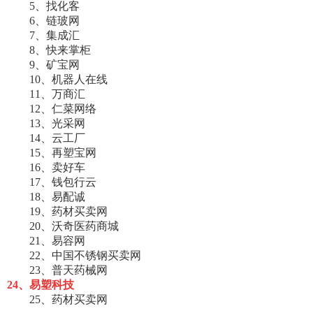
5、找化客
6、链玻网
7、集成汇
8、快来掌柜
9、矿宝网
10、机器人在线
11、万商汇
12、仁菜网络
13、光采网
14、云工厂
15、再塑宝网
16、卖好车
17、钱包行云
18、易配诚
19、药材买卖网
20、沃奇医药商城
21、易容网
22、中国不锈钢买卖网
23、普天药械网
24、易塑科技
25、药材买卖网